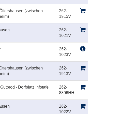
 Öttershausen (zwischen
262-
heim)
1915V
ausen
262-
1021V
r
262-
1023V
 Öttershausen (zwischen
262-
heim)
1913V
utbrod - Dorfplatz Infotafel
262-
8306HH
ausen
262-
1022V