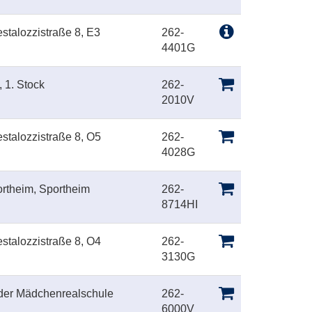
stalozzistraße 8, E3
262-
4401G
, 1. Stock
262-
2010V
stalozzistraße 8, O5
262-
4028G
ortheim, Sportheim
262-
8714HI
stalozzistraße 8, O4
262-
3130G
 der Mädchenrealschule
262-
6000V