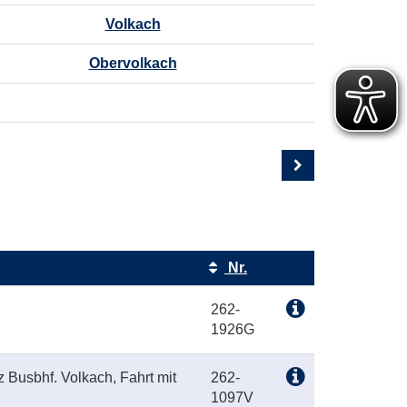
Volkach
Obervolkach
Nr.
Kursstatus
262-
1926G
z Busbhf. Volkach, Fahrt mit
262-
1097V