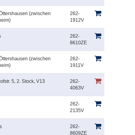
 Öttershausen (zwischen
262-
heim)
1912V
s
262-
8610ZE
 Öttershausen (zwischen
262-
heim)
1911V
fstr. 5, 2. Stock, V13
262-
4063V
262-
2135V
s
262-
8609ZE