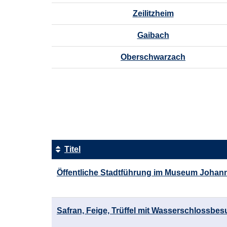
Zeilitzheim
Gaibach
Oberschwarzach
Seite
1
von
14
Titel
Kursübersicht.
Öffentliche Stadtführung im Museum Johann
Tabellenüberschriften
können
sortiert
werden.
Safran, Feige, Trüffel mit Wasserschlossbes