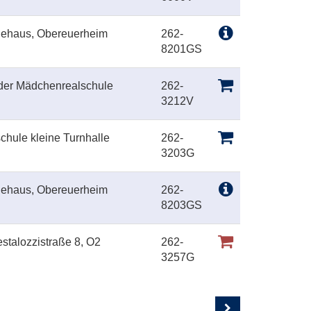
dehaus, Obereuerheim
262-
8201GS
 der Mädchenrealschule
262-
3212V
schule kleine Turnhalle
262-
3203G
dehaus, Obereuerheim
262-
8203GS
stalozzistraße 8, O2
262-
3257G