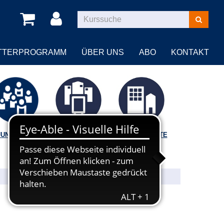
Kurse
suchen
TTERPROGRAMM
ÜBER UNS
ABO
KONTAKT
JUNGE VHS
VORTRÄGE |
BILDUNGSORTE
FÜHRUNGEN