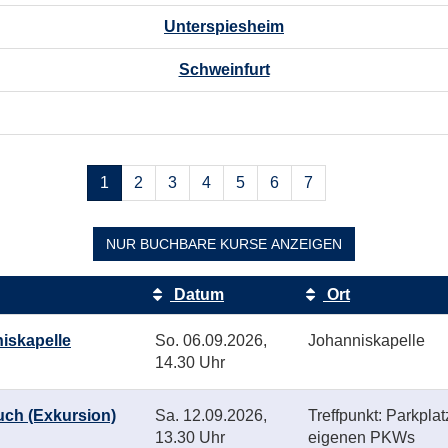
Unterspiesheim
Schweinfurt
Seiten
1
2
3
4
5
6
7
blättern
NUR BUCHBARE
KURSE ANZEIGEN
Datum
Ort
iskapelle
So.
06.09.2026,
Johanniskapelle
14.30 Uhr
uch (Exkursion)
Sa.
12.09.2026,
Treffpunkt: Parkplat
13.30 Uhr
eigenen PKWs