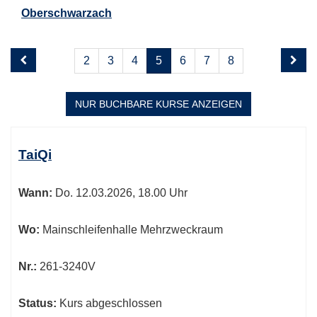
Oberschwarzach
Seite
Seiten
2
3
4
5
6
7
8
5
blättern
von
9
NUR BUCHBARE
KURSE ANZEIGEN
Kursübersicht.
Tabellenüberschriften
TaiQi
können
sortiert
Wann:
Do.
12.03.2026, 18.00 Uhr
werden.
Wo:
Mainschleifenhalle Mehrzweckraum
Nr.:
261-3240V
Status:
Kurs abgeschlossen