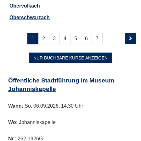
Obervolkach
Oberschwarzach
Seite
Seiten
1
2
3
4
5
6
7
1
blättern
von
14
NUR BUCHBARE
KURSE ANZEIGEN
Kursübersicht.
Tabellenüberschriften
Öffentliche Stadtführung im Museum
können
Johanniskapelle
sortiert
werden.
Wann:
So.
06.09.2026, 14.30 Uhr
Wo:
Johanniskapelle
Nr.:
262-1926G