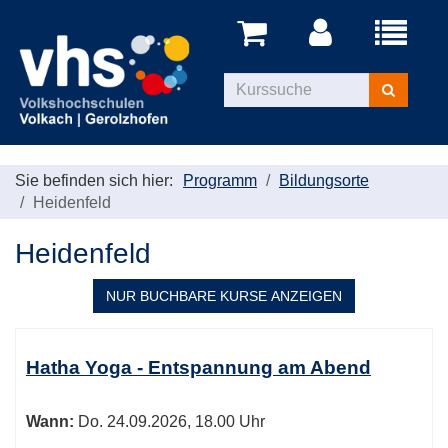
Menü
aufklappe
Kurse
suchen
Sie befinden sich hier:
Programm
Bildungsorte
Heidenfeld
Heidenfeld
NUR BUCHBARE
KURSE ANZEIGEN
Kursübersicht.
Tabellenüberschriften
Hatha Yoga - Entspannung am Abend
können
sortiert
Wann:
Do.
24.09.2026, 18.00 Uhr
werden.