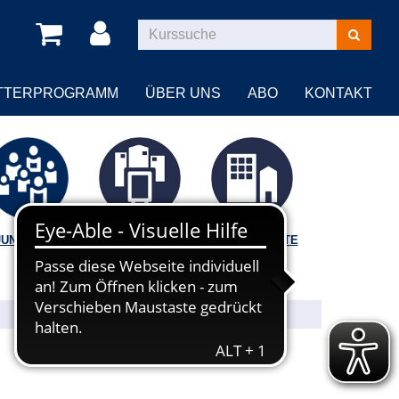
Kurse
suchen
TTERPROGRAMM
ÜBER UNS
ABO
KONTAKT
JUNGE VHS
VORTRÄGE |
BILDUNGSORTE
FÜHRUNGEN