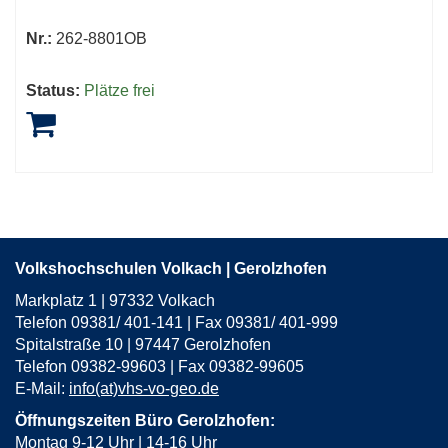
Nr.:
262-8801OB
Status:
Plätze frei
Volkshochschulen Volkach | Gerolzhofen
Markplatz 1 | 97332 Volkach
Telefon 09381/ 401-141 | Fax 09381/ 401-999
Spitalstraße 10 | 97447 Gerolzhofen
Telefon 09382-99603 | Fax 09382-99605
E-Mail:
info(at)vhs-vo-geo.de
Öffnungszeiten Büro Gerolzhofen:
Montag 9-12 Uhr | 14-16 Uhr