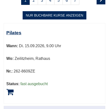
1
2
3
4
5
6
7
1
blättern
von
8
NUR BUCHBARE
KURSE ANZEIGEN
Kursübersicht.
Tabellenüberschriften
Pilates
können
sortiert
Wann:
Di.
15.09.2026, 9.00 Uhr
werden.
Wo:
Zeilitzheim, Rathaus
Nr.:
262-8609ZE
Status:
fast ausgebucht