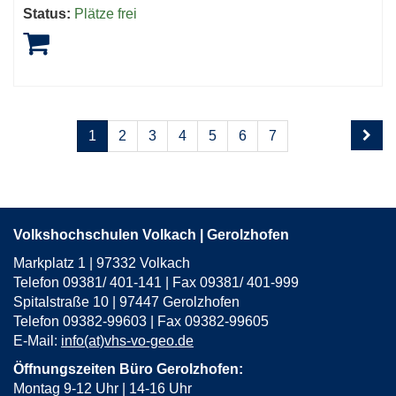
Status:
Plätze frei
Seite
Seiten
1
2
3
4
5
6
7
1
blättern
von
8
Volkshochschulen Volkach | Gerolzhofen
Markplatz 1 | 97332 Volkach
Telefon 09381/ 401-141 | Fax 09381/ 401-999
Spitalstraße 10 | 97447 Gerolzhofen
Telefon 09382-99603 | Fax 09382-99605
E-Mail:
info(at)vhs-vo-geo.de
Öffnungszeiten Büro Gerolzhofen:
Montag 9-12 Uhr | 14-16 Uhr