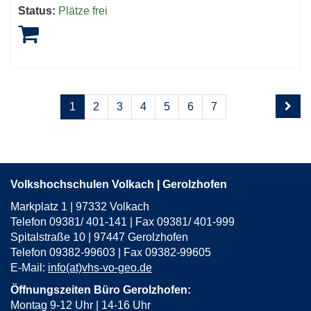
Status:
Plätze frei
Seite
Seiten
1
2
3
4
5
6
7
1
blättern
von
8
Volkshochschulen Volkach | Gerolzhofen
Markplatz 1 | 97332 Volkach
Telefon 09381/ 401-141 | Fax 09381/ 401-999
Spitalstraße 10 | 97447 Gerolzhofen
Telefon 09382-99603 | Fax 09382-99605
E-Mail:
info(at)vhs-vo-geo.de
Öffnungszeiten Büro Gerolzhofen:
Montag 9-12 Uhr | 14-16 Uhr