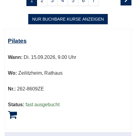
1
2
3
4
5
6
7
1
blättern
von
8
NUR BUCHBARE
KURSE ANZEIGEN
Kursübersicht.
Tabellenüberschriften
Pilates
können
sortiert
Wann:
Di.
15.09.2026, 9.00 Uhr
werden.
Wo:
Zeilitzheim, Rathaus
Nr.:
262-8609ZE
Status:
fast ausgebucht