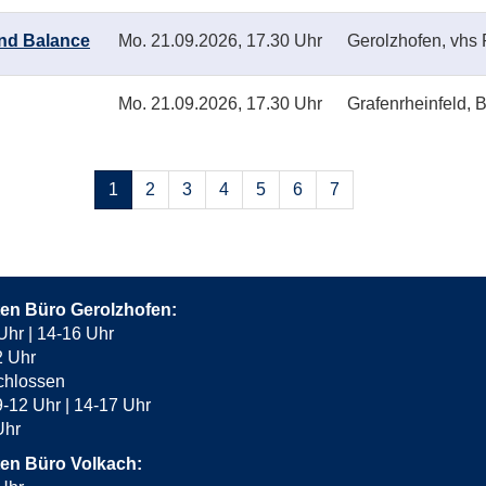
und Balance
Mo.
21.09.2026, 17.30 Uhr
Gerolzhofen, vhs 
Mo.
21.09.2026, 17.30 Uhr
Grafenrheinfeld, 
Seiten
1
2
3
4
5
6
7
blättern
ten Büro Gerolzhofen:
Uhr | 14-16 Uhr
2 Uhr
chlossen
-12 Uhr | 14-17 Uhr
 Uhr
ten Büro Volkach: