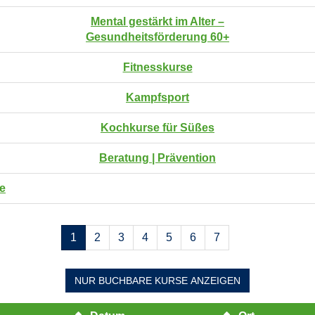
Mental gestärkt im Alter –
Gesundheitsförderung 60+
Fitnesskurse
Kampfsport
Kochkurse für Süßes
Beratung | Prävention
fe
Seiten
1
2
3
4
5
6
7
blättern
NUR BUCHBARE
KURSE ANZEIGEN