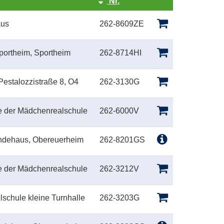
Nr.
Kursstatus
aus
262-8609ZE
portheim, Sportheim
262-8714HI
Pestalozzistraße 8, O4
262-3130G
le der Mädchenrealschule
262-6000V
indehaus, Obereuerheim
262-8201GS
le der Mädchenrealschule
262-3212V
lschule kleine Turnhalle
262-3203G