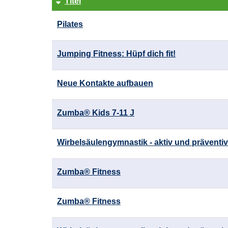
Titel
Kursübersicht.
Pilates
Tabellenüberschriften
können
sortiert
Jumping Fitness: Hüpf dich fit!
werden.
Neue Kontakte aufbauen
Zumba® Kids 7-11 J
Wirbelsäulengymnastik - aktiv und präventiv
Zumba® Fitness
Zumba® Fitness