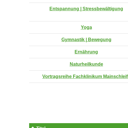
Entspannung | Stressbewältigung
Yoga
Gymnastik | Bewegung
Ernährung
Naturheilkunde
Vortragsreihe Fachklinikum Mainschlei
Seite
1
von
8