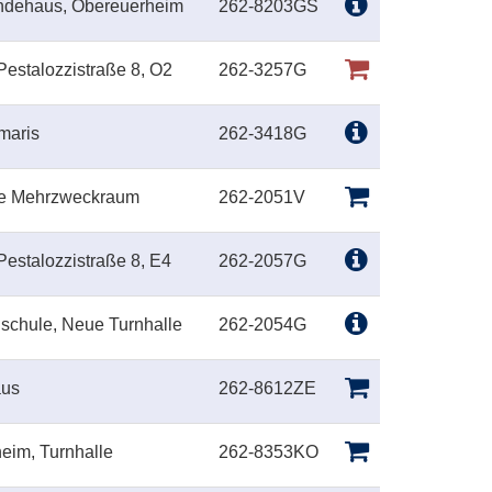
indehaus, Obereuerheim
262-8203GS
Pestalozzistraße 8, O2
262-3257G
maris
262-3418G
le Mehrzweckraum
262-2051V
Pestalozzistraße 8, E4
262-2057G
lschule, Neue Turnhalle
262-2054G
aus
262-8612ZE
heim, Turnhalle
262-8353KO