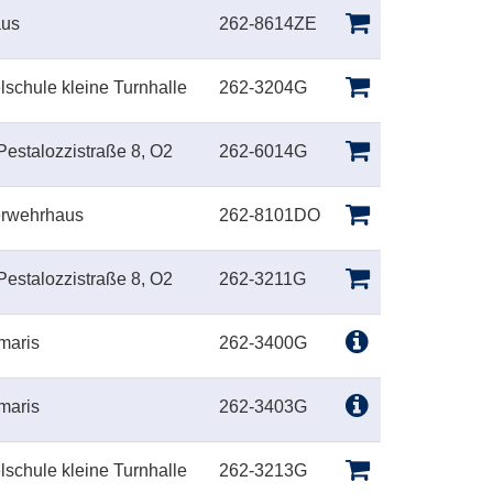
aus
262-8614ZE
lschule kleine Turnhalle
262-3204G
Pestalozzistraße 8, O2
262-6014G
erwehrhaus
262-8101DO
Pestalozzistraße 8, O2
262-3211G
maris
262-3400G
maris
262-3403G
lschule kleine Turnhalle
262-3213G