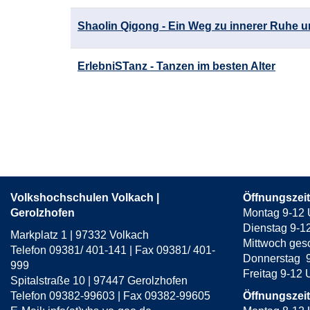
Shaolin Qigong - Ein Weg zu innerer Ruhe 
ErlebniSTanz - Tanzen im besten Alter
Seite
1
von
8
Volkshochschulen Volkach |
Öffnungszei
Gerolzhofen
Montag 9-12 
Dienstag 9-1
Markplatz 1 | 97332 Volkach
Mittwoch ges
Telefon 09381/ 401-141 | Fax 09381/ 401-
Donnerstag 9
999
Freitag 9-12
Spitalstraße 10 | 97447 Gerolzhofen
Telefon 09382-99603 | Fax 09382-99605
Öffnungszei