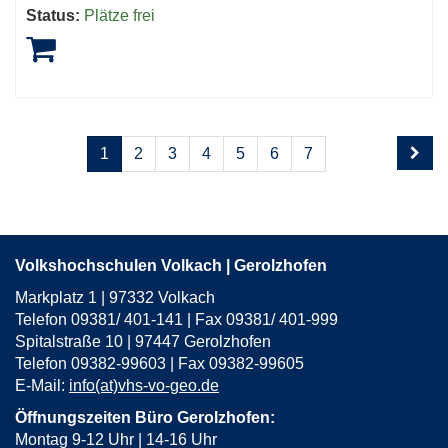
Status:
Plätze frei
Seite
Seiten
1
2
3
4
5
6
7
1
blättern
von
8
Volkshochschulen Volkach | Gerolzhofen
Markplatz 1 | 97332 Volkach
Telefon 09381/ 401-141 | Fax 09381/ 401-999
Spitalstraße 10 | 97447 Gerolzhofen
Telefon 09382-99603 | Fax 09382-99605
E-Mail:
info(at)vhs-vo-geo.de
Öffnungszeiten Büro Gerolzhofen:
Montag 9-12 Uhr | 14-16 Uhr