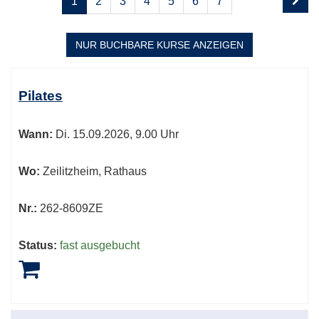
1
2
3
4
5
6
7
1
blättern
von
8
NUR BUCHBARE
KURSE ANZEIGEN
Kursübersicht.
Tabellenüberschriften
Pilates
können
sortiert
Wann:
Di.
15.09.2026, 9.00 Uhr
werden.
Wo:
Zeilitzheim, Rathaus
Nr.:
262-8609ZE
Status:
fast ausgebucht