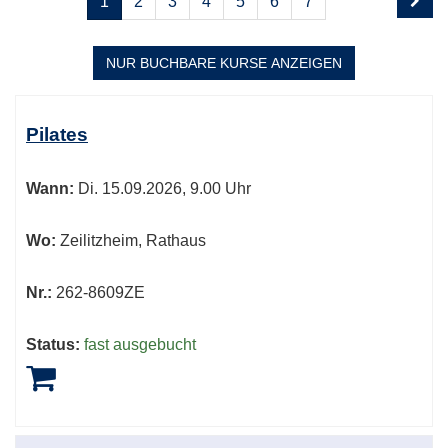
1
2
3
4
5
6
7
1
blättern
von
8
NUR BUCHBARE
KURSE ANZEIGEN
Kursübersicht.
Tabellenüberschriften
Pilates
können
sortiert
Wann:
Di.
15.09.2026, 9.00 Uhr
werden.
Wo:
Zeilitzheim, Rathaus
Nr.:
262-8609ZE
Status:
fast ausgebucht