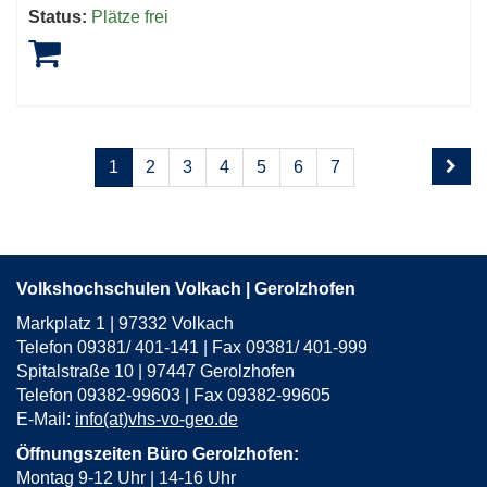
Status:
Plätze frei
Seite
Seiten
1
2
3
4
5
6
7
1
blättern
von
8
Volkshochschulen Volkach | Gerolzhofen
Markplatz 1 | 97332 Volkach
Telefon 09381/ 401-141 | Fax 09381/ 401-999
Spitalstraße 10 | 97447 Gerolzhofen
Telefon 09382-99603 | Fax 09382-99605
E-Mail:
info(at)vhs-vo-geo.de
Öffnungszeiten Büro Gerolzhofen:
Montag 9-12 Uhr | 14-16 Uhr