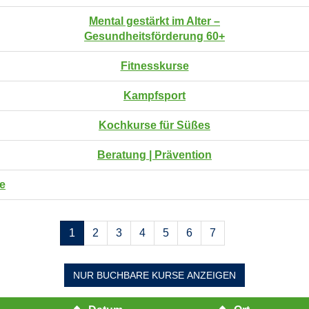
Mental gestärkt im Alter –
Gesundheitsförderung 60+
Fitnesskurse
Kampfsport
Kochkurse für Süßes
Beratung | Prävention
fe
Seiten
1
2
3
4
5
6
7
blättern
NUR BUCHBARE
KURSE ANZEIGEN