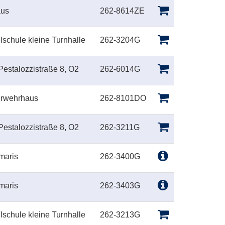
aus
262-8614ZE
lschule kleine Turnhalle
262-3204G
Pestalozzistraße 8, O2
262-6014G
erwehrhaus
262-8101DO
Pestalozzistraße 8, O2
262-3211G
maris
262-3400G
maris
262-3403G
lschule kleine Turnhalle
262-3213G