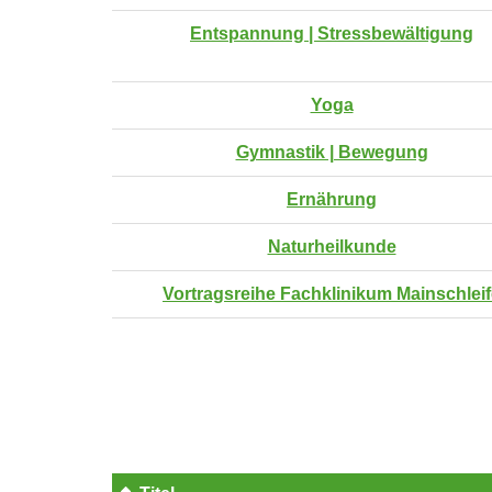
Entspannung | Stressbewältigung
Yoga
Gymnastik | Bewegung
Ernährung
Naturheilkunde
Vortragsreihe Fachklinikum Mainschlei
Seite
1
von
8