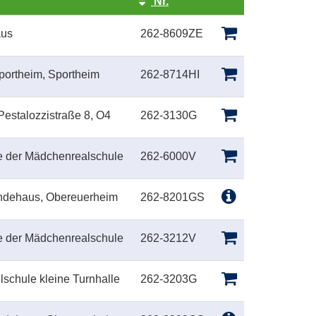
Nr.
Kursstatus
aus
262-8609ZE
portheim, Sportheim
262-8714HI
Pestalozzistraße 8, O4
262-3130G
le der Mädchenrealschule
262-6000V
indehaus, Obereuerheim
262-8201GS
le der Mädchenrealschule
262-3212V
lschule kleine Turnhalle
262-3203G