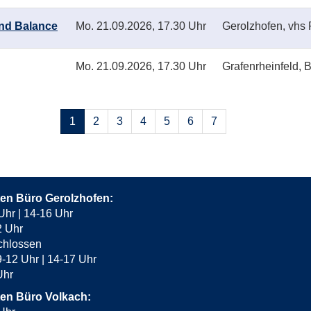
und Balance
Mo.
21.09.2026, 17.30 Uhr
Gerolzhofen, vhs 
Mo.
21.09.2026, 17.30 Uhr
Grafenrheinfeld, 
Seiten
1
2
3
4
5
6
7
blättern
ten Büro Gerolzhofen:
Uhr | 14-16 Uhr
2 Uhr
chlossen
-12 Uhr | 14-17 Uhr
 Uhr
ten Büro Volkach: