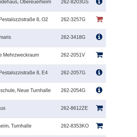
indehaus, Obereuerheim
262-8203GS
Pestalozzistraße 8, O2
262-3257G
maris
262-3418G
le Mehrzweckraum
262-2051V
Pestalozzistraße 8, E4
262-2057G
lschule, Neue Turnhalle
262-2054G
aus
262-8612ZE
heim, Turnhalle
262-8353KO