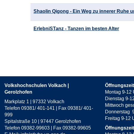
Shaolin Qigong - Ein Weg zu innerer Ruhe 
ErlebniSTanz - Tanzen im besten Alter
Seite
1
von
8
Volkshochschulen Volkach |
Öffnungszei
Gerolzhofen
Montag 9-12 
Dienstag 9-1
Markplatz 1 | 97332 Volkach
Mittwoch ges
Telefon 09381/ 401-141 | Fax 09381/ 401-
Donnerstag 9
999
Freitag 9-12
Spitalstraße 10 | 97447 Gerolzhofen
Telefon 09382-99603 | Fax 09382-99605
Öffnungszei