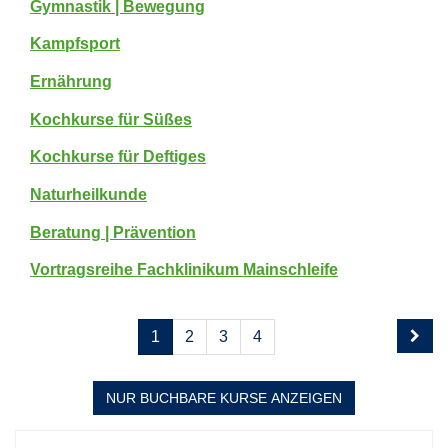
Gymnastik | Bewegung
Kampfsport
Ernährung
Kochkurse für Süßes
Kochkurse für Deftiges
Naturheilkunde
Beratung | Prävention
Vortragsreihe Fachklinikum Mainschleife
Seite
Seiten
1
2
3
4
1
blättern
von
4
NUR BUCHBARE
KURSE ANZEIGEN
Kursübersicht.