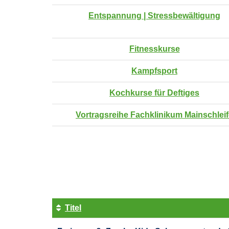
Entspannung | Stressbewältigung
Fitnesskurse
Kampfsport
Kochkurse für Deftiges
Vortragsreihe Fachklinikum Mainschlei
Seite
1
von
4
Titel
Kursübersicht.