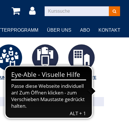
Kurse
suchen
TTERPROGRAMM
ÜBER UNS
ABO
KONTAKT
JUNGE VHS
VORTRÄGE |
BILDUNGSORTE
FÜHRUNGEN