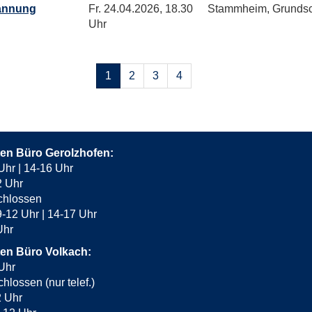
pannung
Fr.
24.04.2026, 18.30
Stammheim, Grunds
Uhr
Seiten
1
2
3
4
blättern
ten Büro Gerolzhofen:
Uhr | 14-16 Uhr
2 Uhr
chlossen
-12 Uhr | 14-17 Uhr
 Uhr
ten Büro Volkach:
Uhr
hlossen (nur telef.)
2 Uhr