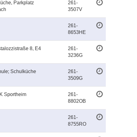
üche, Parkplatz
261-
ach
3507V
261-
8653HE
talozzistraße 8, E4
261-
3236G
hule; Schulküche
261-
3509G
K Sportheim
261-
8802OB
261-
8755RO