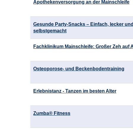
Apothekenversorgung an der Mainschleife
Gesunde Party-Snacks – Einfach, lecker un
selbstgemacht
Fachklinikum Mainschleife: Großer Zeh auf
Osteoporose- und Beckenbodentraining
Erlebnistanz - Tanzen im besten Alter
Zumba® Fitness