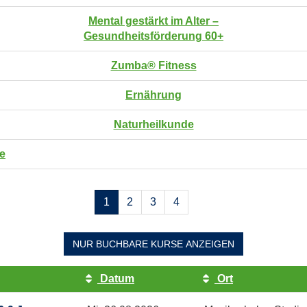
Mental gestärkt im Alter –
Gesundheitsförderung 60+
Zumba® Fitness
Ernährung
Naturheilkunde
fe
Seiten
1
2
3
4
blättern
NUR BUCHBARE
KURSE ANZEIGEN
Datum
Ort