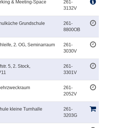
orking & Meeting-Space
261-
3132V
hulküche Grundschule
261-
8800OB
hleife, 2. OG, Seminarraum
261-
3030V
tr. 5, 2. Stock,
261-
V11
3301V
 Mehrzweckraum
261-
2052V
hule kleine Turnhalle
261-
3203G