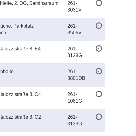
hleife, 2. OG, Seminarraum
261-
3031V
üche, Parkplatz
261-
ach
3506V
talozzistraße 8, E4
261-
3128G
nhalle
261-
8801OB
talozzistraße 8, O4
261-
1081G
talozzistraße 8, O2
261-
3133G