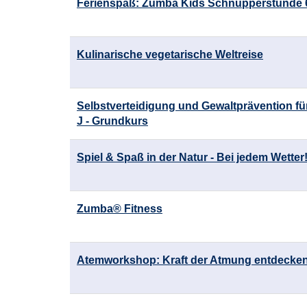
Ferienspaß: Zumba Kids Schnupperstunde 6
Tabellenüberschriften
können
sortiert
werden.
Kulinarische vegetarische Weltreise
Selbstverteidigung und Gewaltprävention fü
J - Grundkurs
Spiel & Spaß in der Natur - Bei jedem Wetter
Zumba® Fitness
Atemworkshop: Kraft der Atmung entdecke