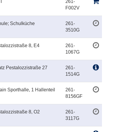
I
261-
F002V
hule; Schulküche
261-
3510G
talozzistraße 8, E4
261-
1067G
atz Pestalozzistraße 27
261-
1514G
ain Sporthalle, 1 Hallenteil
261-
8156GF
talozzistraße 8, O2
261-
3117G