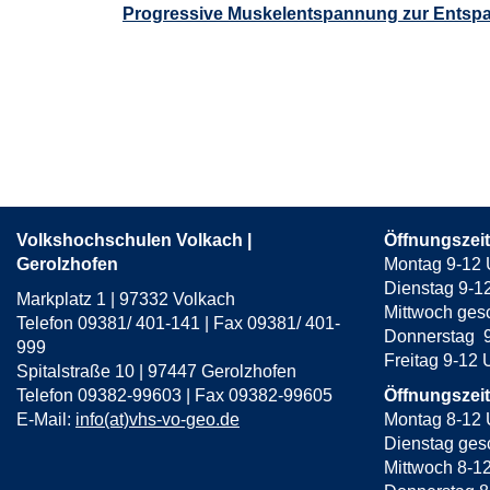
Progressive Muskelentspannung zur Ents
Seite
1
von
4
Volkshochschulen Volkach |
Öffnungszei
Gerolzhofen
Montag 9-12 
Dienstag 9-1
Markplatz 1 | 97332 Volkach
Mittwoch ges
Telefon 09381/ 401-141 | Fax 09381/ 401-
Donnerstag 9
999
Freitag 9-12
Spitalstraße 10 | 97447 Gerolzhofen
Telefon 09382-99603 | Fax 09382-99605
Öffnungszei
E-Mail:
info(at)vhs-vo-geo.de
Montag 8-12 
Dienstag gesc
Mittwoch 8-1