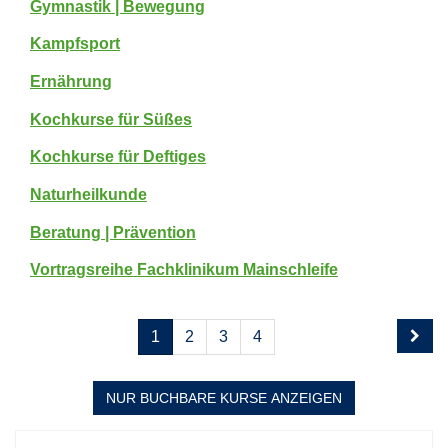
Gymnastik | Bewegung
Kampfsport
Ernährung
Kochkurse für Süßes
Kochkurse für Deftiges
Naturheilkunde
Beratung | Prävention
Vortragsreihe Fachklinikum Mainschleife
Seite
Seiten
1
2
3
4
1
blättern
von
4
NUR BUCHBARE
KURSE ANZEIGEN
Kursübersicht.