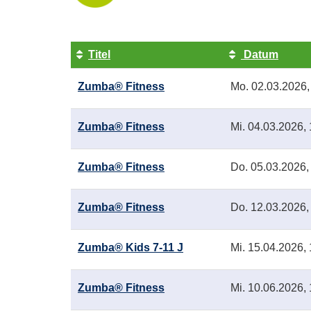
Titel
Datum
Kursübersicht.
Zumba® Fitness
Mo.
02.03.2026,
Tabellenüberschriften
können
sortiert
Zumba® Fitness
Mi.
04.03.2026, 
werden.
Zumba® Fitness
Do.
05.03.2026,
Zumba® Fitness
Do.
12.03.2026,
Zumba® Kids 7-11 J
Mi.
15.04.2026, 
Zumba® Fitness
Mi.
10.06.2026, 