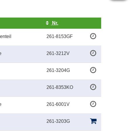
Nr.
Kursstatus
enteil
261-8153GF
e
261-3212V
261-3204G
261-8353KO
e
261-6001V
261-3203G