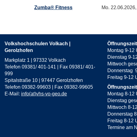
Zumba® Fitness
Mo.
22.06.2026,
Volkshochschulen Volkach |
Öffnungszei
Gerolzhofen
Montag 9-12 
Dienstag 9-1
Markplatz 1 | 97332 Volkach
Mittwoch ges
Telefon 09381/ 401-141 | Fax 09381/ 401-
Donnerstag 9
999
Freitag 9-12
Spitalstraße 10 | 97447 Gerolzhofen
Telefon 09382-99603 | Fax 09382-99605
Öffnungszei
E-Mail:
info(at)vhs-vo-geo.de
Montag 8-12 
Dienstag gesc
Mittwoch 8-1
Donnerstag 8
Freitag 8-12 
Termine am N