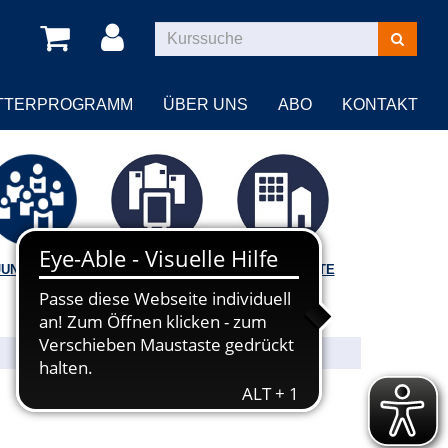
Kurse
suchen
TTERPROGRAMM
ÜBER UNS
ABO
KONTAKT
JUNGE VHS
VORTRÄGE |
BILDUNGSORTE
FÜHRUNGEN