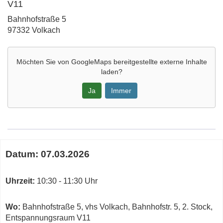
V11
Adresse:
Bahnhofstraße 5
97332 Volkach
Möchten Sie von
GoogleMaps
bereitgestellte externe Inhalte
laden?
Ja
Immer
Google-
Maps
Karte
Termine
von
Datum:
07.03.2026
zum
V11
diesen
in
Kurs
Uhrzeit:
10:30 - 11:30 Uhr
neuem
Fenster
öffnen
Wo:
Bahnhofstraße 5, vhs Volkach, Bahnhofstr. 5, 2. Stock,
Entspannungsraum V11