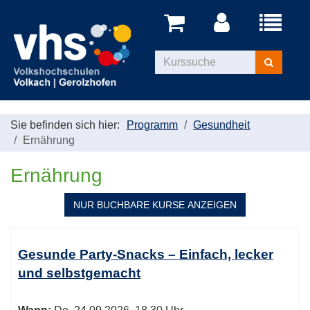
Menü
aufklappe
Kurse
suchen
Sie befinden sich hier:
Programm
Gesundheit
Ernährung
Ernährung
NUR BUCHBARE
KURSE ANZEIGEN
Kursübersicht.
Tabellenüberschriften
Gesunde Party-Snacks – Einfach, lecker
können
und selbstgemacht
sortiert
werden.