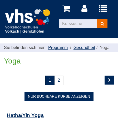
Menü
aufklappe
Kurse
suchen
Sie befinden sich hier:
Programm
Gesundheit
Yoga
Yoga
Seite
Seiten
1
2
1
blättern
von
2
NUR BUCHBARE
KURSE ANZEIGEN
Kursübersicht.
Tabellenüberschriften
Hatha/Yin Yoga