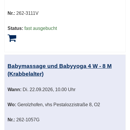
Nr.:
262-3111V
Status:
fast ausgebucht
Babymassage und Babyyoga 4 W - 8 M
(Krabbelalter)
Wann:
Di.
22.09.2026, 10.00 Uhr
Wo:
Gerolzhofen, vhs Pestalozzistraße 8, O2
Nr.:
262-1057G