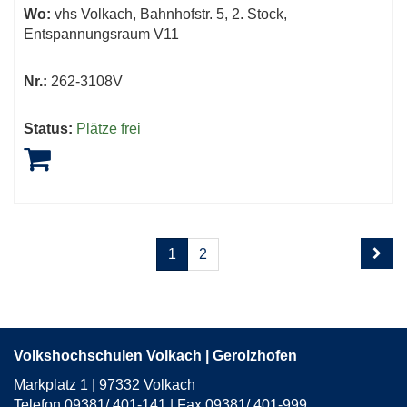
Wo:
vhs Volkach, Bahnhofstr. 5, 2. Stock,
Entspannungsraum V11
Nr.:
262-3108V
Status:
Plätze frei
Seite
Seiten
1
2
1
blättern
von
2
Volkshochschulen Volkach | Gerolzhofen
Markplatz 1 | 97332 Volkach
Telefon 09381/ 401-141 | Fax 09381/ 401-999