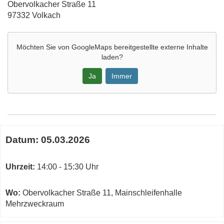
Adresse:
Obervolkacher Straße 11
97332 Volkach
Möchten Sie von
GoogleMaps
bereitgestellte externe Inhalte
laden?
Ja
Immer
Google-
Maps
Karte
Termine
von
Datum:
05.03.2026
zum
Mainschleifenhalle
diesen
MZWR
Kurs
Uhrzeit:
14:00 - 15:30 Uhr
in
neuem
Fenster
Wo:
Obervolkacher Straße 11, Mainschleifenhalle
öffnen
Mehrzweckraum