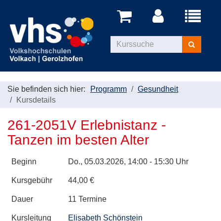
Menü
aufklappe
Kurse
suchen
Sie befinden sich hier:
Programm
Gesundheit
Kursdetails
261-2051V Erlebnistanz -
Tanzen im besten Alter
Beginn
Do.
, 05.03.2026, 14:00 - 15:30 Uhr
Kursgebühr
44,00 €
Dauer
11 Termine
Kursleitung
Elisabeth Schönstein