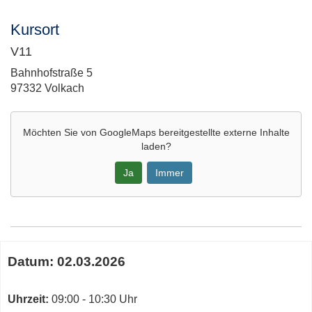
Kursort
V11
Adresse:
Bahnhofstraße 5
97332 Volkach
Möchten Sie von
GoogleMaps
bereitgestellte externe Inhalte
laden?
Ja
Immer
Google-
Maps
Karte
Termine
von
Datum:
02.03.2026
zum
V11
diesen
in
Kurs
Uhrzeit:
09:00 - 10:30 Uhr
neuem