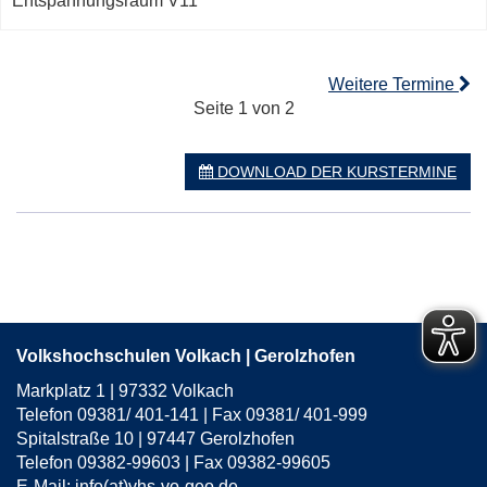
Entspannungsraum V11
Weitere Termine
Seite 1 von 2
DOWNLOAD DER KURSTERMINE
Volkshochschulen Volkach | Gerolzhofen
Markplatz 1 | 97332 Volkach
Telefon 09381/ 401-141 | Fax 09381/ 401-999
Spitalstraße 10 | 97447 Gerolzhofen
Telefon 09382-99603 | Fax 09382-99605
E-Mail:
info(at)vhs-vo-geo.de