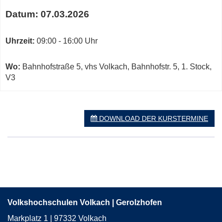
Karte
Termine
von
Datum:
07.03.2026
zum
V3
diesen
in
Kurs
Uhrzeit:
09:00 - 16:00 Uhr
neuem
Fenster
öffnen
Wo:
Bahnhofstraße 5, vhs Volkach, Bahnhofstr. 5, 1. Stock,
V3
DOWNLOAD DER KURSTERMINE
Volkshochschulen Volkach | Gerolzhofen
Markplatz 1 | 97332 Volkach