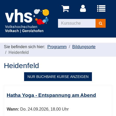
Menü
aufklappe
Kurse
suchen
Sie befinden sich hier:
Programm
Bildungsorte
Heidenfeld
Heidenfeld
NUR BUCHBARE
KURSE ANZEIGEN
Kursübersicht.
Tabellenüberschriften
Hatha Yoga - Entspannung am Abend
können
sortiert
Wann:
Do.
24.09.2026, 18.00 Uhr
werden.