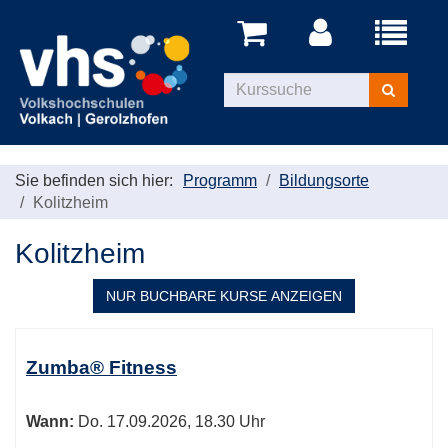
Menü
aufklappe
Kurse
suchen
Sie befinden sich hier:
Programm
Bildungsorte
Kolitzheim
Kolitzheim
NUR BUCHBARE
KURSE ANZEIGEN
Kursübersicht.
Tabellenüberschriften
Zumba® Fitness
können
sortiert
Wann:
Do.
17.09.2026, 18.30 Uhr
werden.