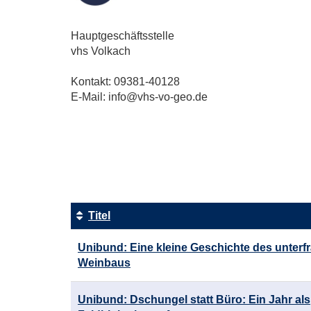
Hauptgeschäftsstelle
vhs Volkach
Kontakt: 09381-40128
E-Mail: info@vhs-vo-geo.de
Seite
1
von
5
Titel
Kursübersicht.
Unibund: Eine kleine Geschichte des unterf
Tabellenüberschriften
Weinbaus
können
sortiert
werden.
Unibund: Dschungel statt Büro: Ein Jahr als