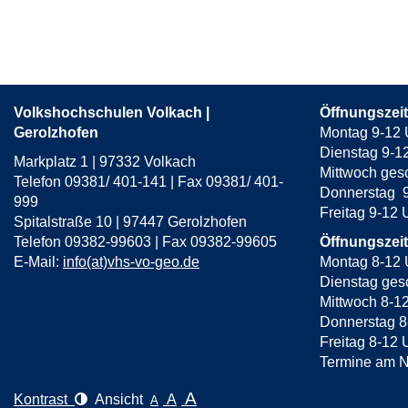
Seite
1
von
5
Volkshochschulen Volkach |
Öffnungszei
Gerolzhofen
Montag 9-12 
Dienstag 9-1
Markplatz 1 | 97332 Volkach
Mittwoch ges
Telefon 09381/ 401-141 | Fax 09381/ 401-
Donnerstag 9
999
Freitag 9-12
Spitalstraße 10 | 97447 Gerolzhofen
Telefon 09382-99603 | Fax 09382-99605
Öffnungszei
E-Mail:
info(at)vhs-vo-geo.de
Montag 8-12 
Dienstag gesc
Mittwoch 8-1
Donnerstag 8
Freitag 8-12 
Termine am N
A
Kontrast
Ansicht
A
A