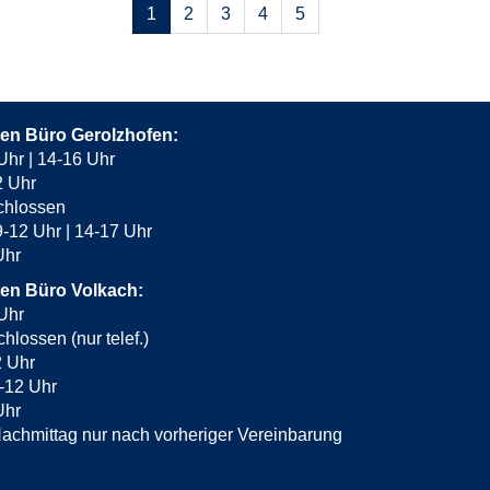
Seiten
1
2
3
4
5
blättern
ten Büro Gerolzhofen:
Uhr | 14-16 Uhr
2 Uhr
chlossen
-12 Uhr | 14-17 Uhr
 Uhr
ten Büro Volkach:
Uhr
hlossen (nur telef.)
2 Uhr
-12 Uhr
Uhr
achmittag nur nach vorheriger Vereinbarung