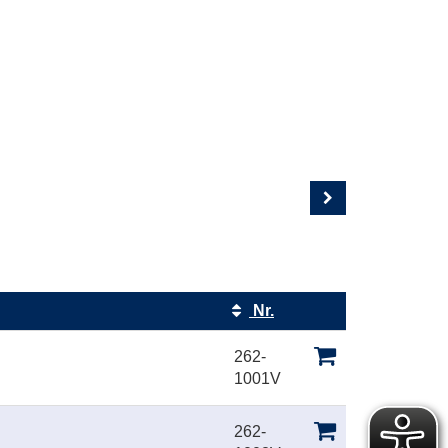
Nr.
Kursstatus
262-
1001V
262-