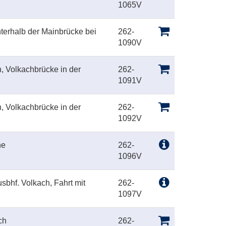
1065V
nterhalb der Mainbrücke bei
262-
1090V
h, Volkachbrücke in der
262-
1091V
h, Volkachbrücke in der
262-
1092V
ne
262-
1096V
usbhf. Volkach, Fahrt mit
262-
1097V
ch
262-