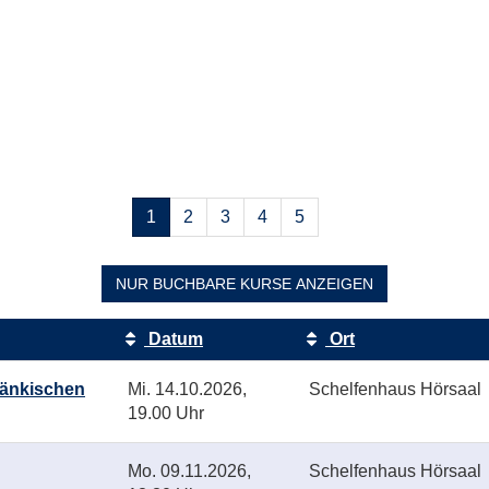
Seiten
1
2
3
4
5
blättern
NUR BUCHBARE
KURSE ANZEIGEN
Datum
Ort
ränkischen
Mi.
14.10.2026,
Schelfenhaus Hörsaal
19.00 Uhr
Mo.
09.11.2026,
Schelfenhaus Hörsaal