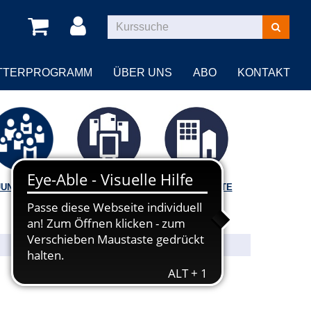
Kurse
suchen
TTERPROGRAMM
ÜBER UNS
ABO
KONTAKT
JUNGE VHS
VORTRÄGE |
BILDUNGSORTE
FÜHRUNGEN