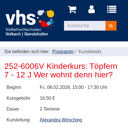
Menü
aufklappe
Kurse
suchen
Sie befinden sich hier:
Programm
Kursdetails
252-6006V Kinderkurs: Töpfern
7 - 12 J Wer wohnt denn hier?
Beginn
Fr.
, 06.02.2026, 15:00 - 17:30 Uhr
Kursgebühr
16,50 €
Dauer
2 Termine
Kursleitung
Alexandra Wirsching