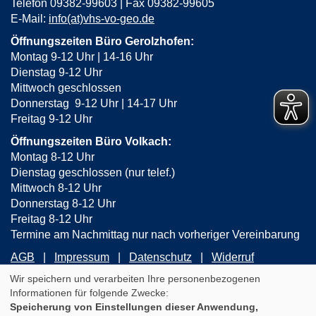
Telefon 09382-99603 | Fax 09382-99605
E-Mail:
info(at)vhs-vo-geo.de
Öffnungszeiten Büro Gerolzhofen:
Montag 9-12 Uhr | 14-16 Uhr
Dienstag 9-12 Uhr
Mittwoch geschlossen
Donnerstag 9-12 Uhr | 14-17 Uhr
Freitag 9-12 Uhr
Öffnungszeiten Büro Volkach:
Montag 8-12 Uhr
Dienstag geschlossen (nur telef.)
Mittwoch 8-12 Uhr
Donnerstag 8-12 Uhr
Freitag 8-12 Uhr
Termine am Nachmittag nur nach vorheriger Vereinbarung
AGB
Impressum
Datenschutz
Widerruf
Wir speichern und verarbeiten Ihre personenbezogenen
Informationen für folgende Zwecke:
Cookie Einstellungen
Speicherung von Einstellungen dieser Anwendung,