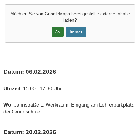
Möchten Sie von
GoogleMaps
bereitgestellte externe Inhalte
laden?
Ja
Immer
Google-
Maps
Karte
Termine
von
Datum:
06.02.2026
zum
Werkraum
diesen
der
Kurs
Uhrzeit:
15:00 - 17:30 Uhr
Grundschule,
Jahnstr.
1,
Wo:
Jahnstraße 1, Werkraum, Eingang am Lehrerparkplatz
Volkach
der Grundschule
UG
in
Datum:
20.02.2026
neuem
Fenster