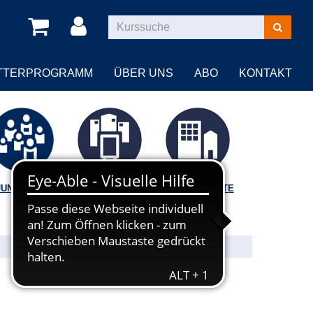
Kurse
suchen
TTERPROGRAMM
ÜBER UNS
ABO
KONTAKT
JUNGE VHS
VORTRÄGE |
BILDUNGSORTE
FÜHRUNGEN