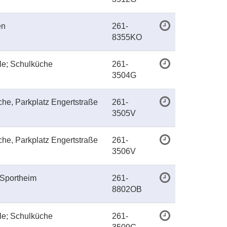
en
261-
8355KO
le; Schulküche
261-
3504G
he, Parkplatz Engertstraße
261-
3505V
he, Parkplatz Engertstraße
261-
3506V
Sportheim
261-
8802OB
le; Schulküche
261-