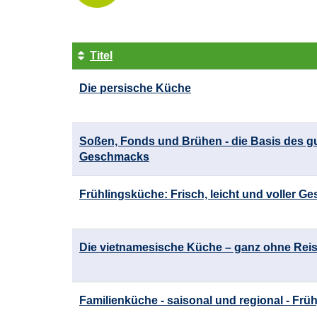
Titel
Kursübersicht.
Die persische Küche
Tabellenüberschriften
können
sortiert
werden.
Soßen, Fonds und Brühen - die Basis des g
Geschmacks
Frühlingsküche: Frisch, leicht und voller 
Die vietnamesische Küche – ganz ohne Rei
Familienküche - saisonal und regional - Früh