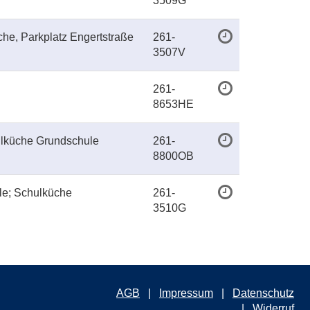
3509G
he, Parkplatz Engertstraße
261-
3507V
261-
8653HE
lküche Grundschule
261-
8800OB
le; Schulküche
261-
3510G
AGB
Impressum
Datenschutz
Widerruf